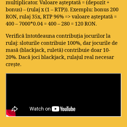
multiplicator. Valoare așteptată = (depozit +
bonus) – (rulaj x (1 – RTP)). Exemplu: bonus 200
RON, rulaj 35x, RTP 96% => valoare așteptată =
400 – 7000*0.04 = 400 – 280 = 120 RON.
Verifică întotdeauna contribuția jocurilor la
rulaj: sloturile contribuie 100%, dar jocurile de
masă (blackjack, ruletă) contribuie doar 10-
20%. Dacă joci blackjack, rulajul real necesar
crește.