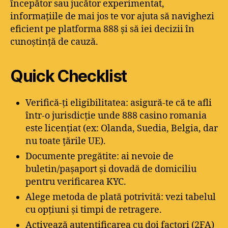
începător sau jucător experimentat,
informațiile de mai jos te vor ajuta să navighezi
eficient pe platforma 888 și să iei decizii în
cunoștință de cauză.
Quick Checklist
Verifică-ți eligibilitatea: asigură-te că te afli
într-o jurisdicție unde 888 casino romania
este licențiat (ex: Olanda, Suedia, Belgia, dar
nu toate țările UE).
Documente pregătite: ai nevoie de
buletin/pașaport și dovadă de domiciliu
pentru verificarea KYC.
Alege metoda de plată potrivită: vezi tabelul
cu opțiuni și timpi de retragere.
Activează autentificarea cu doi factori (2FA)