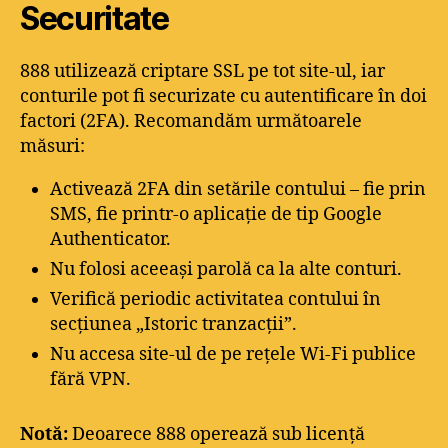
Securitate
888 utilizează criptare SSL pe tot site-ul, iar
conturile pot fi securizate cu autentificare în doi
factori (2FA). Recomandăm următoarele
măsuri:
Activează 2FA din setările contului – fie prin
SMS, fie printr-o aplicație de tip Google
Authenticator.
Nu folosi aceeași parolă ca la alte conturi.
Verifică periodic activitatea contului în
secțiunea „Istoric tranzacții”.
Nu accesa site-ul de pe rețele Wi-Fi publice
fără VPN.
Notă:
Deoarece 888 operează sub licență