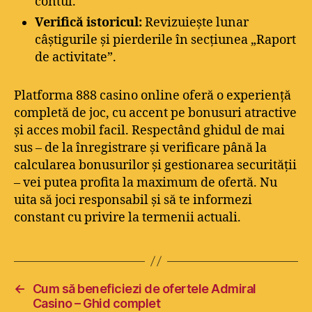
contul.
Verifică istoricul:
Revizuiește lunar
câștigurile și pierderile în secțiunea „Raport
de activitate”.
Platforma 888 casino online oferă o experiență
completă de joc, cu accent pe bonusuri atractive
și acces mobil facil. Respectând ghidul de mai
sus – de la înregistrare și verificare până la
calcularea bonusurilor și gestionarea securității
– vei putea profita la maximum de ofertă. Nu
uita să joci responsabil și să te informezi
constant cu privire la termenii actuali.
←
Cum să beneficiezi de ofertele Admiral
Casino – Ghid complet