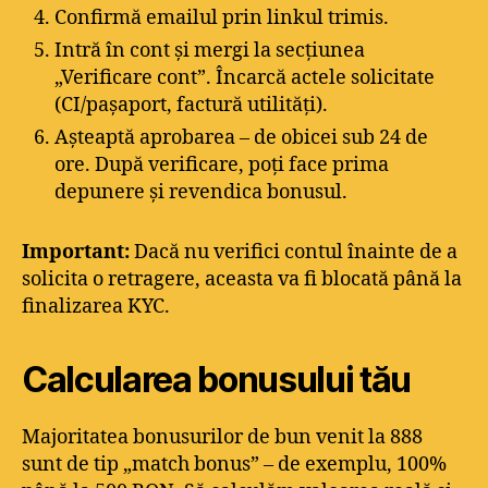
Confirmă emailul prin linkul trimis.
Intră în cont și mergi la secțiunea
„Verificare cont”. Încarcă actele solicitate
(CI/pașaport, factură utilități).
Așteaptă aprobarea – de obicei sub 24 de
ore. După verificare, poți face prima
depunere și revendica bonusul.
Important:
Dacă nu verifici contul înainte de a
solicita o retragere, aceasta va fi blocată până la
finalizarea KYC.
Calcularea bonusului tău
Majoritatea bonusurilor de bun venit la 888
sunt de tip „match bonus” – de exemplu, 100%