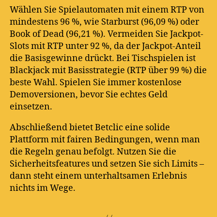
Wählen Sie Spielautomaten mit einem RTP von
mindestens 96 %, wie Starburst (96,09 %) oder
Book of Dead (96,21 %). Vermeiden Sie Jackpot-
Slots mit RTP unter 92 %, da der Jackpot-Anteil
die Basisgewinne drückt. Bei Tischspielen ist
Blackjack mit Basisstrategie (RTP über 99 %) die
beste Wahl. Spielen Sie immer kostenlose
Demoversionen, bevor Sie echtes Geld
einsetzen.
Abschließend bietet Betclic eine solide
Plattform mit fairen Bedingungen, wenn man
die Regeln genau befolgt. Nutzen Sie die
Sicherheitsfeatures und setzen Sie sich Limits –
dann steht einem unterhaltsamen Erlebnis
nichts im Wege.