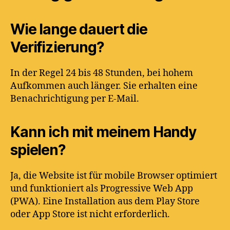
Wie lange dauert die
Verifizierung?
In der Regel 24 bis 48 Stunden, bei hohem
Aufkommen auch länger. Sie erhalten eine
Benachrichtigung per E-Mail.
Kann ich mit meinem Handy
spielen?
Ja, die Website ist für mobile Browser optimiert
und funktioniert als Progressive Web App
(PWA). Eine Installation aus dem Play Store
oder App Store ist nicht erforderlich.