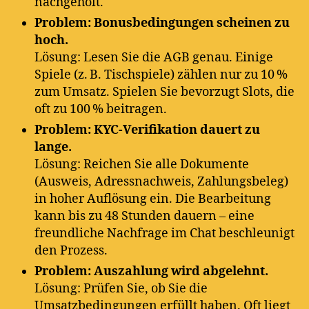
nachgeholt.
Problem: Bonusbedingungen scheinen zu
hoch.
Lösung: Lesen Sie die AGB genau. Einige
Spiele (z. B. Tischspiele) zählen nur zu 10 %
zum Umsatz. Spielen Sie bevorzugt Slots, die
oft zu 100 % beitragen.
Problem: KYC‐Verifikation dauert zu
lange.
Lösung: Reichen Sie alle Dokumente
(Ausweis, Adressnachweis, Zahlungsbeleg)
in hoher Auflösung ein. Die Bearbeitung
kann bis zu 48 Stunden dauern – eine
freundliche Nachfrage im Chat beschleunigt
den Prozess.
Problem: Auszahlung wird abgelehnt.
Lösung: Prüfen Sie, ob Sie die
Umsatzbedingungen erfüllt haben. Oft liegt