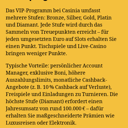
Das VIP‐Programm bei Casinia umfasst
mehrere Stufen: Bronze, Silber, Gold, Platin
und Diamant. Jede Stufe wird durch das
Sammeln von Treuepunkten erreicht – für
jeden umgesetzten Euro auf Slots erhalten Sie
einen Punkt. Tischspiele und Live‐Casino
bringen weniger Punkte.
Typische Vorteile: persönlicher Account
Manager, exklusive Boni, höhere
Auszahlungslimits, monatliche Cashback‐
Angebote (z. B. 10 % Cashback auf Verluste),
Freispiele und Einladungen zu Turnieren. Die
höchste Stufe (Diamant) erfordert einen
Jahresumsatz von rund 100.000 € – dafür
erhalten Sie maßgeschneiderte Prämien wie
Luxusreisen oder Elektronik.