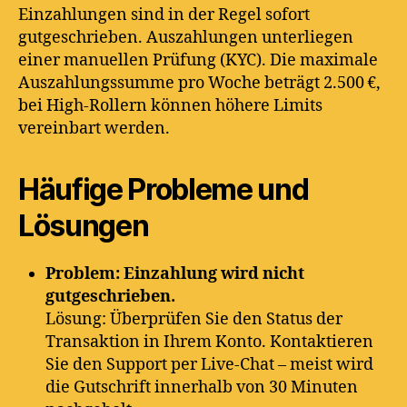
Einzahlungen sind in der Regel sofort
gutgeschrieben. Auszahlungen unterliegen
einer manuellen Prüfung (KYC). Die maximale
Auszahlungssumme pro Woche beträgt 2.500 €,
bei High‑Rollern können höhere Limits
vereinbart werden.
Häufige Probleme und
Lösungen
Problem: Einzahlung wird nicht
gutgeschrieben.
Lösung: Überprüfen Sie den Status der
Transaktion in Ihrem Konto. Kontaktieren
Sie den Support per Live‑Chat – meist wird
die Gutschrift innerhalb von 30 Minuten