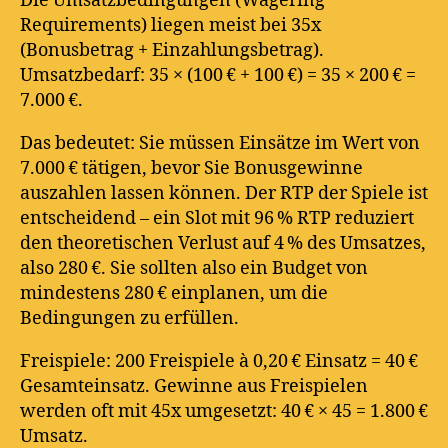
Die Umsatzbedingungen (Wagering
Requirements) liegen meist bei 35x
(Bonusbetrag + Einzahlungsbetrag).
Umsatzbedarf: 35 × (100 € + 100 €) = 35 × 200 € =
7.000 €.
Das bedeutet: Sie müssen Einsätze im Wert von
7.000 € tätigen, bevor Sie Bonusgewinne
auszahlen lassen können. Der RTP der Spiele ist
entscheidend – ein Slot mit 96 % RTP reduziert
den theoretischen Verlust auf 4 % des Umsatzes,
also 280 €. Sie sollten also ein Budget von
mindestens 280 € einplanen, um die
Bedingungen zu erfüllen.
Freispiele: 200 Freispiele à 0,20 € Einsatz = 40 €
Gesamteinsatz. Gewinne aus Freispielen
werden oft mit 45x umgesetzt: 40 € × 45 = 1.800 €
Umsatz.