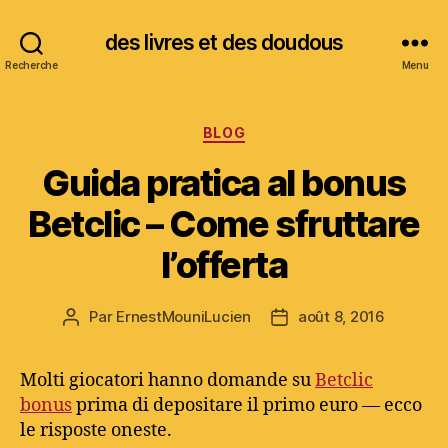
des livres et des doudous
Recherche
Menu
Catégories
BLOG
Guida pratica al bonus
Betclic – Come sfruttare
l’offerta
Par
ErnestMouniLucien
août 8, 2016
Auteur
Date
de
de
l’article
l’article
Molti giocatori hanno domande su
Betclic
bonus
prima di depositare il primo euro — ecco
le risposte oneste.