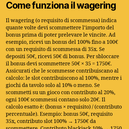
Come funziona il wagering
Il wagering (o requisito di scommessa) indica
quante volte devi scommettere l’importo del
bonus prima di poter prelevare le vincite. Ad
esempio, ricevi un bonus del 100% fino a 100€
con un requisito di scommessa di 35x. Se
depositi 50€, ricevi 50€ di bonus. Per sbloccare
il bonus devi scommettere 50€ × 35 = 1750€.
Assicurati che le scommesse contribuiscano al
calcolo: le slot contribuiscono al 100%, mentre i
giochi da tavolo solo al 10% o meno. Se
scommetti su un gioco con contributo al 20%,
ogni 100€ scommessi contano solo 20€. Il
calcolo esatto è: (bonus × requisito) / (contributo
percentuale). Esempio: bonus 50€, requisito
35x, contributo slot 100% → 1750€ da
scommettere. Contributo blackjack 10% → 1750