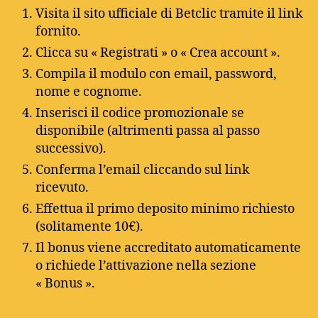
Visita il sito ufficiale di Betclic tramite il link
fornito.
Clicca su « Registrati » o « Crea account ».
Compila il modulo con email, password,
nome e cognome.
Inserisci il codice promozionale se
disponibile (altrimenti passa al passo
successivo).
Conferma l’email cliccando sul link
ricevuto.
Effettua il primo deposito minimo richiesto
(solitamente 10€).
Il bonus viene accreditato automaticamente
o richiede l’attivazione nella sezione
« Bonus ».