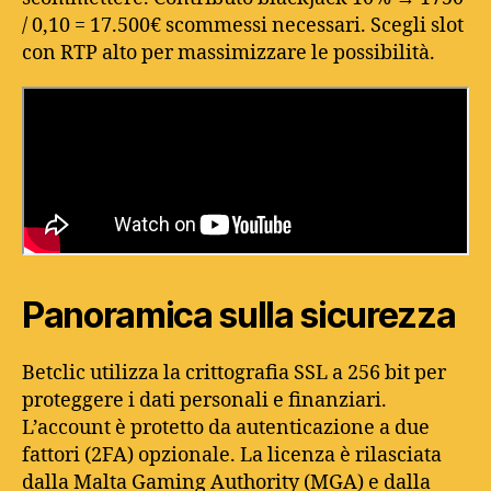
/ 0,10 = 17.500€ scommessi necessari. Scegli slot
con RTP alto per massimizzare le possibilità.
Panoramica sulla sicurezza
Betclic utilizza la crittografia SSL a 256 bit per
proteggere i dati personali e finanziari.
L’account è protetto da autenticazione a due
fattori (2FA) opzionale. La licenza è rilasciata
dalla Malta Gaming Authority (MGA) e dalla