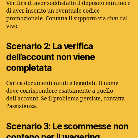
Verifica di aver soddisfatto il deposito minimo e
di aver inserito un eventuale codice
promozionale. Contatta il supporto via chat dal
vivo.
Scenario 2: La verifica
dell’account non viene
completata
Carica documenti nitidi e leggibili. Il nome
deve corrispondere esattamente a quello
dell’account. Se il problema persiste, contatta
l’assistenza.
Scenario 3: Le scommesse non
contano per il wagering