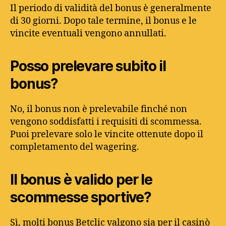
Il periodo di validità del bonus è generalmente
di 30 giorni. Dopo tale termine, il bonus e le
vincite eventuali vengono annullati.
Posso prelevare subito il
bonus?
No, il bonus non è prelevabile finché non
vengono soddisfatti i requisiti di scommessa.
Puoi prelevare solo le vincite ottenute dopo il
completamento del wagering.
Il bonus è valido per le
scommesse sportive?
Sì, molti bonus Betclic valgono sia per il casinò