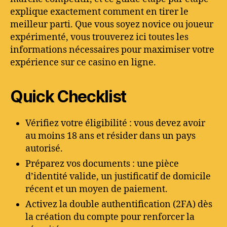
explique exactement comment en tirer le
meilleur parti. Que vous soyez novice ou joueur
expérimenté, vous trouverez ici toutes les
informations nécessaires pour maximiser votre
expérience sur ce casino en ligne.
Quick Checklist
Vérifiez votre éligibilité : vous devez avoir
au moins 18 ans et résider dans un pays
autorisé.
Préparez vos documents : une pièce
d’identité valide, un justificatif de domicile
récent et un moyen de paiement.
Activez la double authentification (2FA) dès
la création du compte pour renforcer la