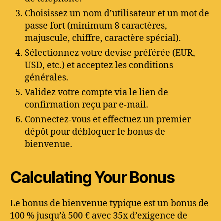
Choisissez un nom d’utilisateur et un mot de
passe fort (minimum 8 caractères,
majuscule, chiffre, caractère spécial).
Sélectionnez votre devise préférée (EUR,
USD, etc.) et acceptez les conditions
générales.
Validez votre compte via le lien de
confirmation reçu par e-mail.
Connectez-vous et effectuez un premier
dépôt pour débloquer le bonus de
bienvenue.
Calculating Your Bonus
Le bonus de bienvenue typique est un bonus de
100 % jusqu’à 500 € avec 35x d’exigence de