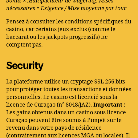
bonus × Multiplicateur de wagering. Mises
nécessaires = Exigence / Mise moyenne par tour.
Pensez à consulter les conditions spécifiques du
casino, car certains jeux exclus (comme le
baccarat ou les jackpots progressifs) ne
comptent pas.
Security
La plateforme utilise un cryptage SSL 256 bits
pour protéger toutes les transactions et données
personnelles. Le casino est licencié sous la
licence de Curaçao (n° 8048/JAZ).
Important :
Les gains obtenus dans un casino sous licence
Curaçao peuvent être soumis à l’impôt sur le
revenu dans votre pays de résidence
(contrairement aux licences MGA ou locales). Il